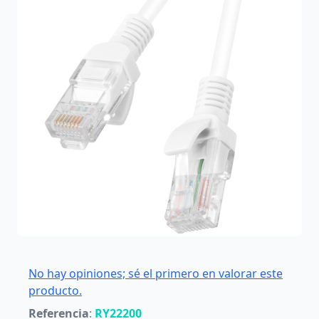
No hay opiniones; sé el primero en valorar este
producto.
Referencia
:
RY22200