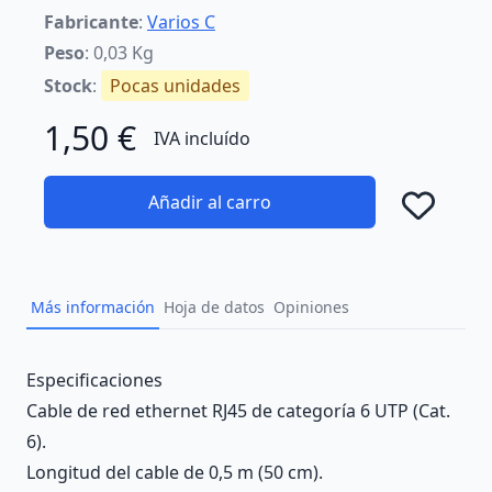
Fabricante
:
Varios C
Peso
: 0,03 Kg
Stock
:
Pocas unidades
1,50 €
IVA incluído
Añadir al carro
Añad
Más información
Hoja de datos
Opiniones
Description
Especificaciones
Cable de red ethernet RJ45 de categoría 6 UTP (Cat.
6).
Longitud del cable de 0,5 m (50 cm).