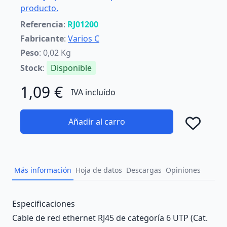
producto.
Referencia
:
RJ01200
Fabricante
:
Varios C
Peso
: 0,02 Kg
Stock
:
Disponible
1,09 €
IVA incluído
Añadir al carro
Añad
Más información
Hoja de datos
Descargas
Opiniones
Description
Especificaciones
Cable de red ethernet RJ45 de categoría 6 UTP (Cat.