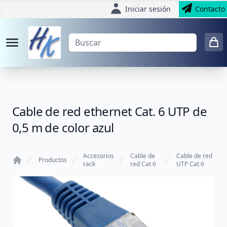
Iniciar sesión
Contacto
Cable de red ethernet Cat. 6 UTP de
0,5 m de color azul
Accesorios
Cable de
Cable de red
Productos
rack
red Cat 6
UTP Cat 6
Home