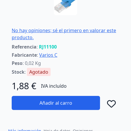
No hay opiniones; sé el primero en valorar este
producto.
Referencia
:
RJ11100
Fabricante
:
Varios C
Peso
: 0,02 Kg
Stock
:
Agotado
1,88 €
IVA incluído
Añadir al carro
Añad
Más información
Hoja de datos
Opiniones