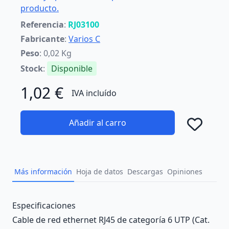
producto.
Referencia
:
RJ03100
Fabricante
:
Varios C
Peso
: 0,02 Kg
Stock
:
Disponible
1,02 €
IVA incluído
Añadir al carro
Añad
Más información
Hoja de datos
Descargas
Opiniones
Description
Especificaciones
Cable de red ethernet RJ45 de categoría 6 UTP (Cat.