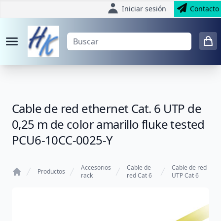
Iniciar sesión
Contacto
Cable de red ethernet Cat. 6 UTP de
0,25 m de color amarillo fluke tested
PCU6-10CC-0025-Y
Accesorios
Cable de
Cable de red
Productos
rack
red Cat 6
UTP Cat 6
Home