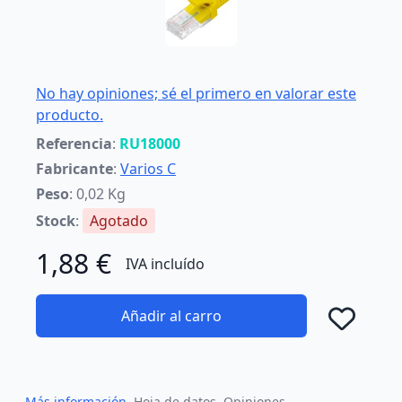
No hay opiniones; sé el primero en valorar este
producto.
Referencia
:
RU18000
Fabricante
:
Varios C
Peso
: 0,02 Kg
Stock
:
Agotado
1,88 €
IVA incluído
Añadir al carro
Añad
Más información
Hoja de datos
Opiniones