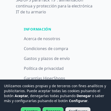
SAI/UPS para rack 19": alimentación
continua y protección para la electrónica
IT de tu armario
INFORMACIÓN
Acerca de nosotros
Condiciones de compra
Gastos y plazos de envío
Política de privacidad
Garantías HiperShops
Utilizamos cookies propias y de terceros con fines analíticos y
Política de cookies
publicitarios. Puede aceptar todas las cookies pulsando el
botón
Aceptar
, denegarlas todas pulsando
Denegar
o saber
más y configurarlas pulsando el botón
Configurar
.
© 2008 -
2026
Hogar Digital e Inmótica Ingenieros, S.L.