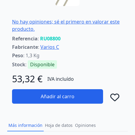
No hay opiniones; sé el primero en valorar este
producto.
Referencia
:
RU08800
Fabricante
:
Varios C
Peso
: 1,3 Kg
Stock
:
Disponible
53,32 €
IVA incluído
Añadir al carro
Añad
Más información
Hoja de datos
Opiniones