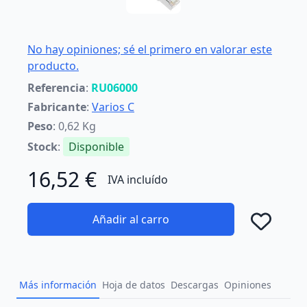
No hay opiniones; sé el primero en valorar este
producto.
Referencia
:
RU06000
Fabricante
:
Varios C
Peso
: 0,62 Kg
Stock
:
Disponible
16,52 €
IVA incluído
Añadir al carro
Añad
Más información
Hoja de datos
Descargas
Opiniones