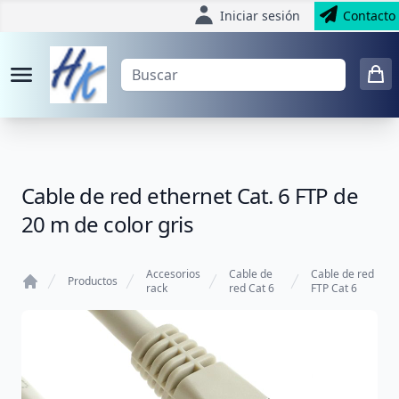
Iniciar sesión
Contacto
Cable de red ethernet Cat. 6 FTP de
20 m de color gris
Accesorios
Cable de
Cable de red
Productos
rack
red Cat 6
FTP Cat 6
Home