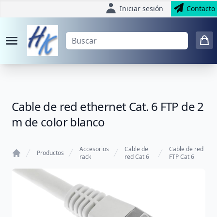
Iniciar sesión
Contacto
Cable de red ethernet Cat. 6 FTP de 2
m de color blanco
Accesorios
Cable de
Cable de red
Productos
rack
red Cat 6
FTP Cat 6
Home