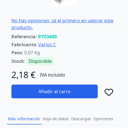
No hay opiniones; sé el primero en valorar este
producto.
Referencia
:
RY03400
Fabricante
:
Varios C
Peso
: 0,07 Kg
Stock
:
Disponible
2,18 €
IVA incluído
Añadir al carro
Añad
Más información
Hoja de datos
Descargas
Opiniones