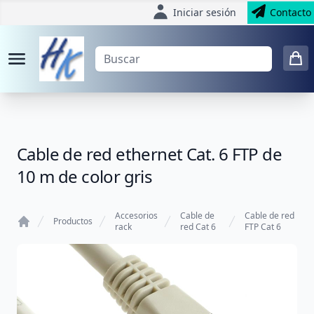
Iniciar sesión
Contacto
Cable de red ethernet Cat. 6 FTP de
10 m de color gris
Accesorios
Cable de
Cable de red
Productos
rack
red Cat 6
FTP Cat 6
Home