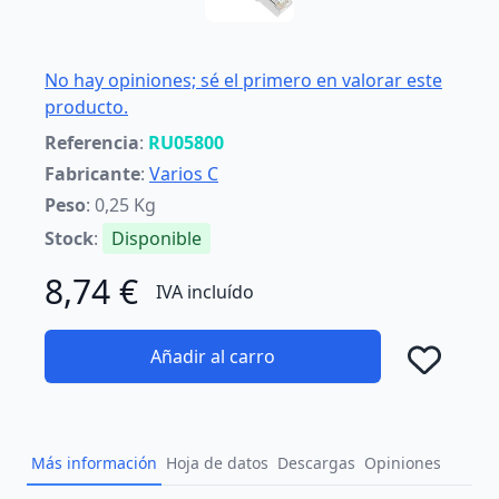
No hay opiniones; sé el primero en valorar este
producto.
Referencia
:
RU05800
Fabricante
:
Varios C
Peso
: 0,25 Kg
Stock
:
Disponible
8,74 €
IVA incluído
Añadir al carro
Añad
Más información
Hoja de datos
Descargas
Opiniones