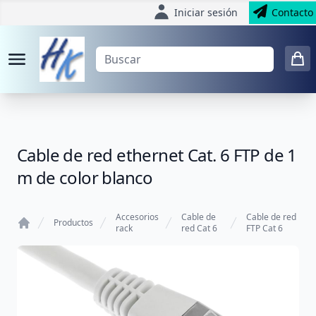
Iniciar sesión
Contacto
Cable de red ethernet Cat. 6 FTP de 1
m de color blanco
Accesorios
Cable de
Cable de red
Productos
rack
red Cat 6
FTP Cat 6
Home