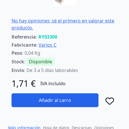
No hay opiniones; sé el primero en valorar este
producto.
Referencia
:
RY03300
Fabricante
:
Varios C
Peso
: 0,04 Kg
Stock
:
Disponible
Envío
: De 3 a 5 días laborables
1,71 €
IVA incluído
Añadir al carro
Añad
Más información
Hoja de datos
Descargas
Opiniones