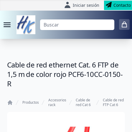
Iniciar sesión
Contacto
Cable de red ethernet Cat. 6 FTP de
1,5 m de color rojo PCF6-10CC-0150-
R
Accesorios
Cable de
Cable de red
Productos
rack
red Cat 6
FTP Cat 6
Home