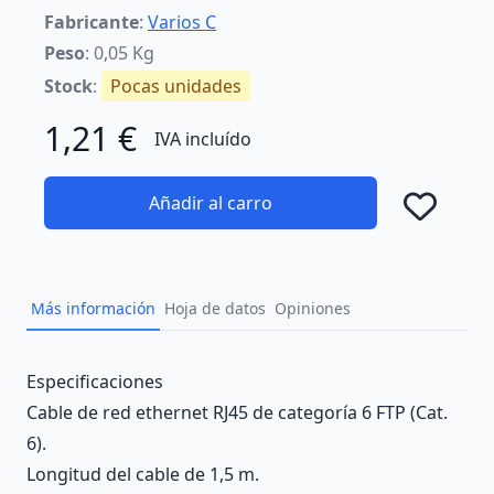
Fabricante
:
Varios C
Peso
: 0,05 Kg
Stock
:
Pocas unidades
1,21 €
IVA incluído
Añadir al carro
Añad
Más información
Hoja de datos
Opiniones
Description
Especificaciones
Cable de red ethernet RJ45 de categoría 6 FTP (Cat.
6).
Longitud del cable de 1,5 m.