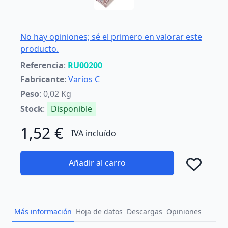
No hay opiniones; sé el primero en valorar este
producto.
Referencia
:
RU00200
Fabricante
:
Varios C
Peso
: 0,02 Kg
Stock
:
Disponible
1,52 €
IVA incluído
Añadir al carro
Añad
Más información
Hoja de datos
Descargas
Opiniones