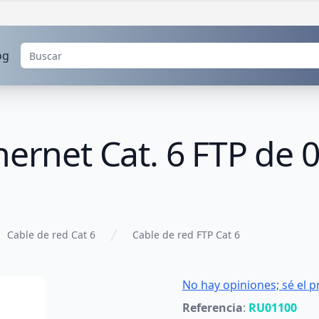
og
hernet Cat. 6 FTP de 
Cable de red Cat 6
Cable de red FTP Cat 6
No hay opiniones; sé el p
Referencia
:
RU01100