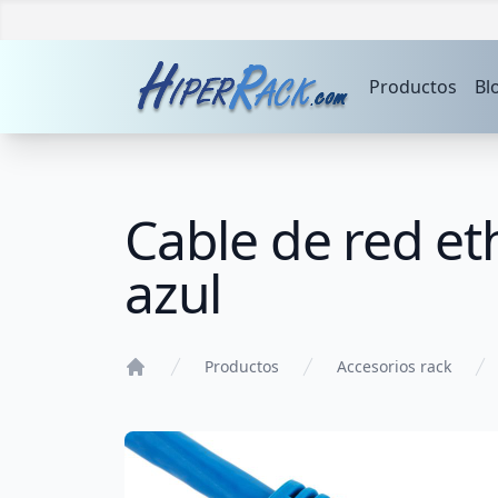
Productos
Bl
Cable de red et
azul
Productos
Accesorios rack
Home