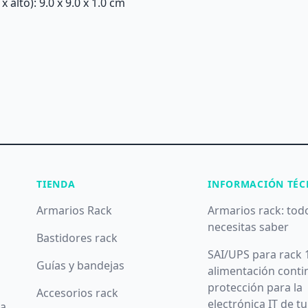
alto): 9.0 x 9.0 x 1.0 cm
TIENDA
INFORMACIÓN TÉC
Armarios Rack
Armarios rack: tod
necesitas saber
Bastidores rack
SAI/UPS para rack 
Guías y bandejas
alimentación conti
protección para la
Accesorios rack
electrónica IT de t
da