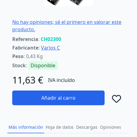
No hay opiniones; sé el primero en valorar este
producto.
Referencia
:
CH02300
Fabricante
:
Varios C
Peso
: 0,43 Kg
Stock
:
Disponible
11,63 €
IVA incluído
Añadir al carro
Añad
Más información
Hoja de datos
Descargas
Opiniones