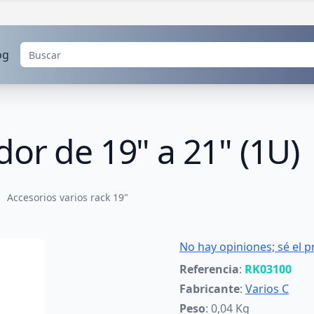
og
or de 19" a 21" (1U)
Accesorios varios rack 19"
No hay opiniones; sé el p
Referencia
:
RK03100
Fabricante
:
Varios C
Peso
: 0,04 Kg