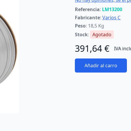
No hay opiniones; sé el p
Referencia
:
LM13200
Fabricante
:
Varios C
Peso
: 18,5 Kg
Stock
:
Agotado
391,64 €
IVA inc
Añadir al carro