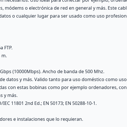
on necesarios. Uso ideal para conectar por ejemplo, ordena
s, módems o electrónica de red en general y más. Este cabl
e datos o cualquier lugar para ser usado como uso profesio
a FTP.
5 m.
10Gbps (10000Mbps). Ancho de banda de 500 Mhz.
s de datos y más. Valido tanto para uso doméstico como uso
adas con estas bobinas como por ejemplo ordenadores, cons
s y más.
/IEC 11801 2nd Ed.; EN 50173; EN 50288-10-1.
adores e instalaciones que lo requieran.