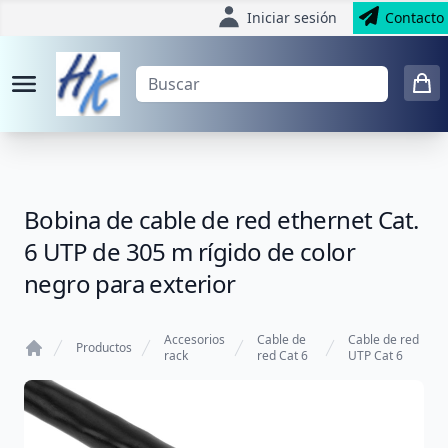
Iniciar sesión
Contacto
Bobina de cable de red ethernet Cat.
6 UTP de 305 m rígido de color
negro para exterior
Accesorios
Cable de
Cable de red
Productos
rack
red Cat 6
UTP Cat 6
Home