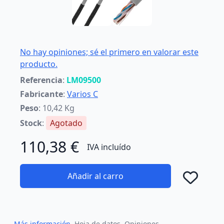
No hay opiniones; sé el primero en valorar este
producto.
Referencia
:
LM09500
Fabricante
:
Varios C
Peso
: 10,42 Kg
Stock
:
Agotado
110,38 €
IVA incluído
Añadir al carro
Añad
Más información
Hoja de datos
Opiniones