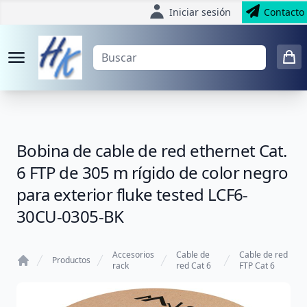
Iniciar sesión
Contacto
Bobina de cable de red ethernet Cat.
6 FTP de 305 m rígido de color negro
para exterior fluke tested LCF6-
30CU-0305-BK
Accesorios
Cable de
Cable de red
Productos
rack
red Cat 6
FTP Cat 6
Home