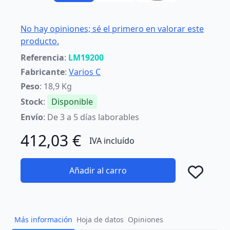
No hay opiniones; sé el primero en valorar este
producto.
Referencia
:
LM19200
Fabricante
:
Varios C
Peso
: 18,9 Kg
Stock
:
Disponible
Envío
: De 3 a 5 días laborables
412,03 €
IVA incluído
Añadir al carro
Añad
Más información
Hoja de datos
Opiniones