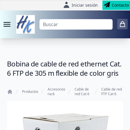
Iniciar sesión
Contacto
Bobina de cable de red ethernet Cat.
6 FTP de 305 m flexible de color gris
Accesorios
Cable de
Cable de red
Productos
rack
red Cat 6
FTP Cat 6
Home