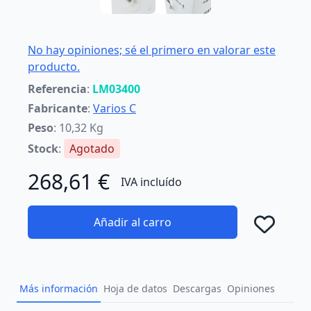
No hay opiniones; sé el primero en valorar este
producto.
Referencia
:
LM03400
Fabricante
:
Varios C
Peso
: 10,32 Kg
Stock
:
Agotado
268,61 €
IVA incluído
Añadir al carro
Añad
Más información
Hoja de datos
Descargas
Opiniones