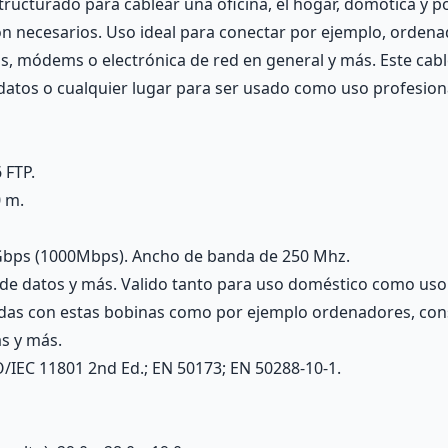
tructurado para cablear una oficina, el hogar, domótica y p
on necesarios. Uso ideal para conectar por ejemplo, ordena
s, módems o electrónica de red en general y más. Este cabl
 datos o cualquier lugar para ser usado como uso profesion
 FTP.
0 m.
1Gbps (1000Mbps). Ancho de banda de 250 Mhz.
s de datos y más. Valido tanto para uso doméstico como uso
adas con estas bobinas como por ejemplo ordenadores, cons
s y más.
/IEC 11801 2nd Ed.; EN 50173; EN 50288-10-1.