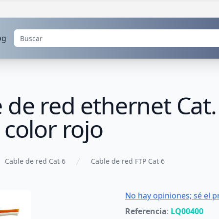
og
 de red ethernet Cat.
 color rojo
Cable de red Cat 6
Cable de red FTP Cat 6
No hay opiniones; sé el p
Referencia
:
LQ00400