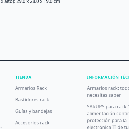
alto): 29.0 x 28.0 x 19.0 cm
TIENDA
INFORMACIÓN TÉC
Armarios Rack
Armarios rack: tod
necesitas saber
Bastidores rack
SAI/UPS para rack 
Guías y bandejas
alimentación conti
protección para la
Accesorios rack
electrónica IT de t
da