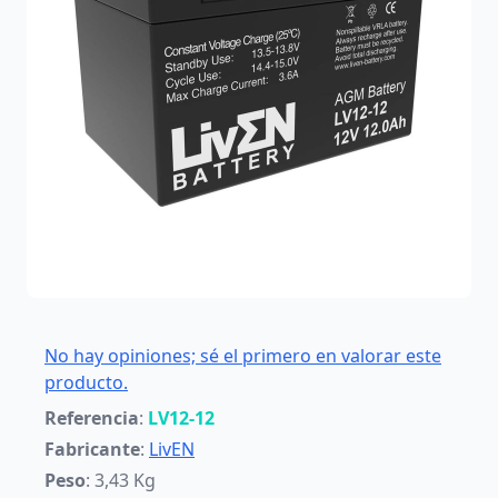
No hay opiniones; sé el primero en valorar este
producto.
Referencia
:
LV12-12
Fabricante
:
LivEN
Peso
: 3,43 Kg