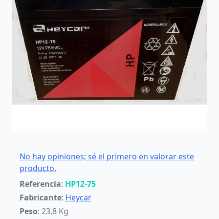
No hay opiniones; sé el primero en valorar este
producto.
Referencia
:
HP12-75
Fabricante
:
Heycar
Peso
: 23,8 Kg