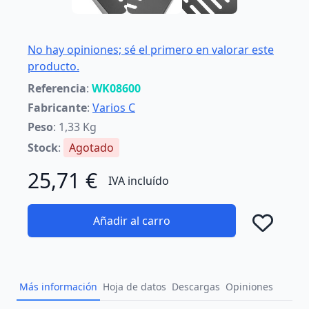
No hay opiniones; sé el primero en valorar este
producto.
Referencia
:
WK08600
Fabricante
:
Varios C
Peso
: 1,33 Kg
Stock
:
Agotado
25,71 €
IVA incluído
Añadir al carro
Añad
Más información
Hoja de datos
Descargas
Opiniones