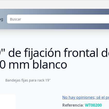
og
 de fijación frontal 
50 mm blanco
Bandejas fijas para rack 19"
No hay opiniones; sé el p
Referencia
:
WT00200