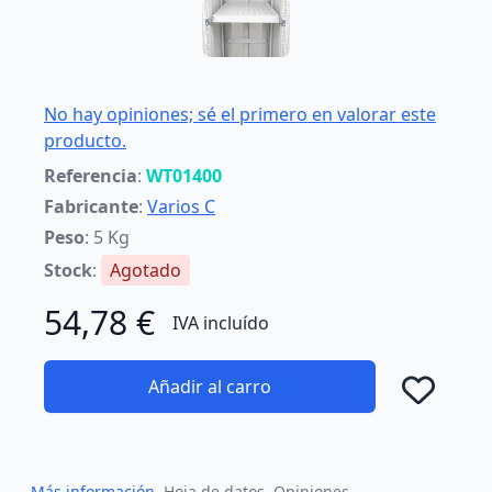
No hay opiniones; sé el primero en valorar este
producto.
Referencia
:
WT01400
Fabricante
:
Varios C
Peso
: 5 Kg
Stock
:
Agotado
54,78 €
IVA incluído
Añadir al carro
Añad
Más información
Hoja de datos
Opiniones