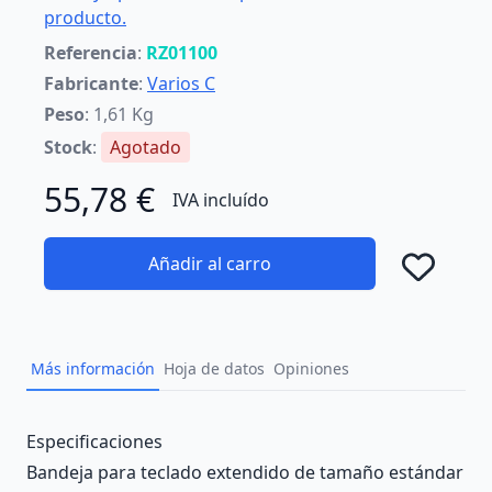
producto.
Referencia
:
RZ01100
Fabricante
:
Varios C
Peso
: 1,61 Kg
Stock
:
Agotado
55,78 €
IVA incluído
Añadir al carro
Añad
Más información
Hoja de datos
Opiniones
Description
Especificaciones
Bandeja para teclado extendido de tamaño estándar