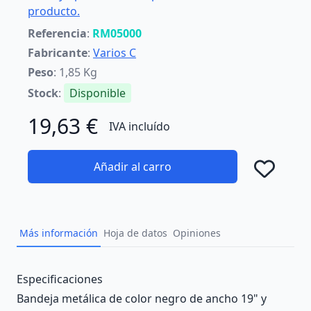
producto.
Referencia
:
RM05000
Fabricante
:
Varios C
Peso
: 1,85 Kg
Stock
:
Disponible
19,63 €
IVA incluído
Añadir al carro
Añad
Más información
Hoja de datos
Opiniones
Description
Especificaciones
Bandeja metálica de color negro de ancho 19" y