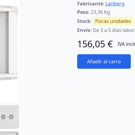
Fabricante
:
Lanberg
Peso
: 23,36 Kg
Stock
:
Pocas unidades
Envío
: De 3 a 5 días labo
156,05 €
IVA inc
Añadir al carro