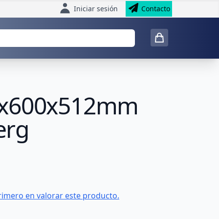
Iniciar sesión
Contacto
00x600x512mm
erg
rimero en valorar este producto.