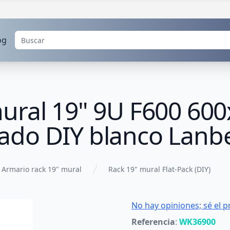
og
mural 19" 9U F600 6
ado DIY blanco Lanb
Armario rack 19" mural
Rack 19" mural Flat-Pack (DIY)
No hay opiniones; sé el p
Referencia
:
WK36900