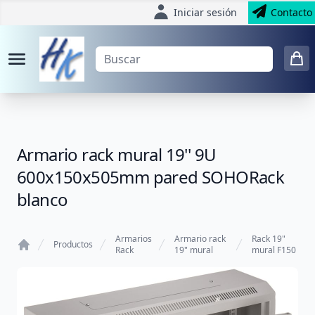
Iniciar sesión
Contacto
Armario rack mural 19'' 9U
600x150x505mm pared SOHORack
blanco
Armarios
Armario rack
Rack 19"
Productos
Rack
19" mural
mural F150
Home