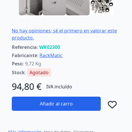
No hay opiniones; sé el primero en valorar este
producto.
Referencia
:
WR02300
Fabricante
:
RackMatic
Peso
: 9,72 Kg
Stock
:
Agotado
94,80 €
IVA incluído
Añadir al carro
Añad
Más información
Hoja de datos
Opiniones