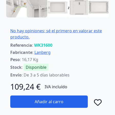
No hay opiniones; sé el primero en valorar este
producto.
Referencia
:
WK31600
Fabricante
:
Lanberg
Peso
: 16,17 Kg
Stock
:
Disponible
Envío
: De 3 a 5 días laborables
109,24 €
IVA incluído
Añadir al carro
Añad