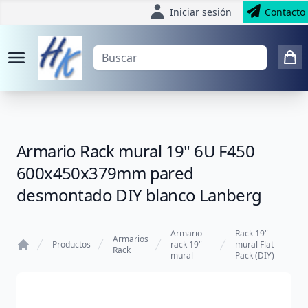
Iniciar sesión
Contacto
Armario Rack mural 19" 6U F450
600x450x379mm pared
desmontado DIY blanco Lanberg
Armario
Rack 19"
Armarios
Productos
rack 19"
mural Flat-
Rack
mural
Pack (DIY)
Home