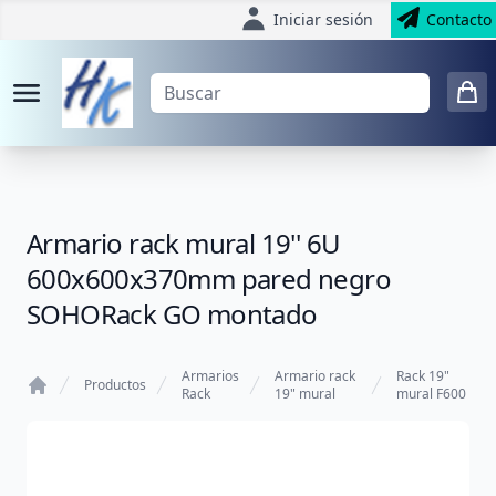
Iniciar sesión
Contacto
Armario rack mural 19'' 6U
600x600x370mm pared negro
SOHORack GO montado
Armarios
Armario rack
Rack 19"
Productos
Rack
19" mural
mural F600
Home