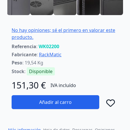
No hay opiniones; sé el primero en valorar este
producto.
Referencia
:
WK02200
Fabricante
:
RackMatic
Peso
: 19,54 Kg
Stock
:
Disponible
151,30 €
IVA incluído
Añadir al carro
Añad
Más información
Hoja de datos
Descargas
Opiniones