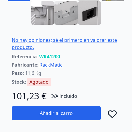
No hay opiniones; sé el primero en valorar este
producto.
Referencia
:
WR41200
Fabricante
:
RackMatic
Peso
: 11,6 Kg
Stock
:
Agotado
101,23 €
IVA incluído
Añadir al carro
Añad