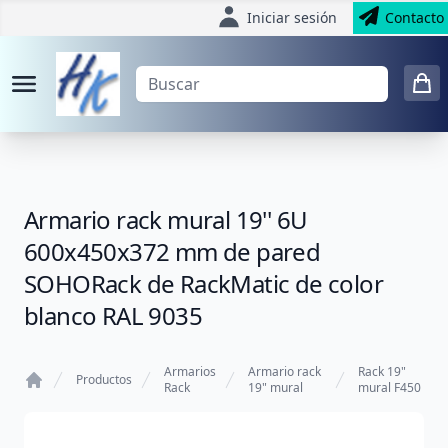
Iniciar sesión
Contacto
Armario rack mural 19'' 6U
600x450x372 mm de pared
SOHORack de RackMatic de color
blanco RAL 9035
Armarios
Armario rack
Rack 19"
Productos
Rack
19" mural
mural F450
Home