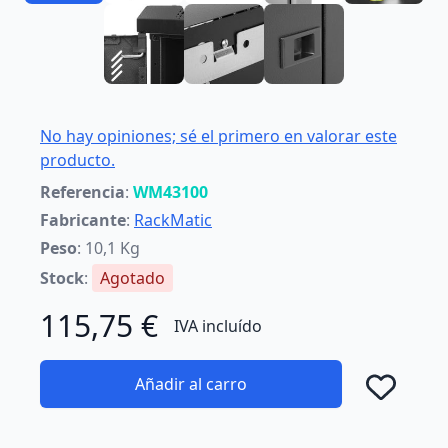
No hay opiniones; sé el primero en valorar este
producto.
Referencia
:
WM43100
Fabricante
:
RackMatic
Peso
: 10,1 Kg
Stock
:
Agotado
115,75 €
IVA incluído
Añadir al carro
Añad