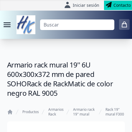
Iniciar sesión
Contacto
Armario rack mural 19'' 6U
600x300x372 mm de pared
SOHORack de RackMatic de color
negro RAL 9005
Armarios
Armario rack
Rack 19"
Productos
Rack
19" mural
mural F300
Home