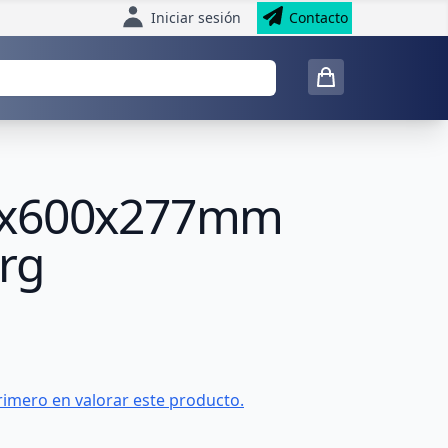
Iniciar sesión
Contacto
00x600x277mm
rg
rimero en valorar este producto.