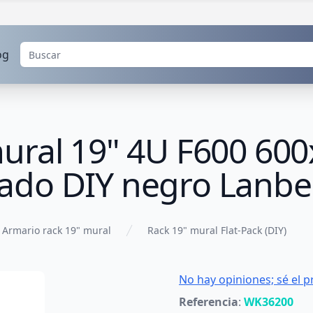
og
mural 19" 4U F600 6
ado DIY negro Lanbe
Armario rack 19" mural
Rack 19" mural Flat-Pack (DIY)
No hay opiniones; sé el p
Referencia
:
WK36200