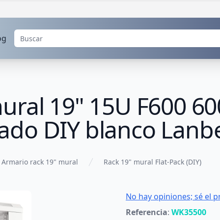
og
mural 19" 15U F600 
ado DIY blanco Lanb
Armario rack 19" mural
Rack 19" mural Flat-Pack (DIY)
No hay opiniones; sé el p
Referencia
:
WK35500