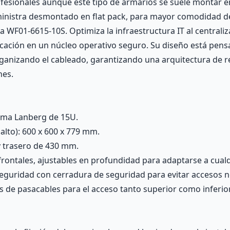
esionales aunque este tipo de armarios se suele montar e
ministra desmontado en flat pack, para mayor comodidad de 
 WF01-6615-10S. Optimiza la infraestructura IT al centraliz
cación en un núcleo operativo seguro. Su diseño está pens
rganizando el cableado, garantizando una arquitectura de re
nes.
ama Lanberg de 15U.
lto): 600 x 600 x 779 mm.
y trasero de 430 mm.
 frontales, ajustables en profundidad para adaptarse a cual
 seguridad con cerradura de seguridad para evitar accesos 
es de pasacables para el acceso tanto superior como inferior 