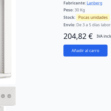
Fabricante
:
Lanberg
Peso
: 30 Kg
Stock
:
Pocas unidades
Envío
: De 3 a 5 días labo
204,82 €
IVA inc
Añadir al carro