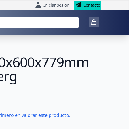
Iniciar sesión
Contacto
600x600x779mm
erg
rimero en valorar este producto.