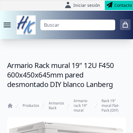
Iniciar sesión
Contacto
Armario Rack mural 19" 12U F450
600x450x645mm pared
desmontado DIY blanco Lanberg
Armario
Rack 19"
Armarios
Productos
rack 19"
mural Flat-
Rack
mural
Pack (DIY)
Home