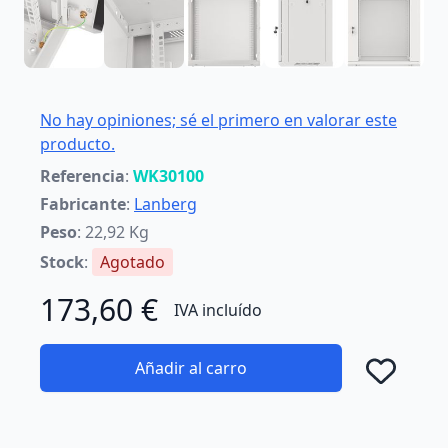
No hay opiniones; sé el primero en valorar este
producto.
Referencia
:
WK30100
Fabricante
:
Lanberg
Peso
: 22,92 Kg
Stock
:
Agotado
173,60 €
IVA incluído
Añadir al carro
Añad