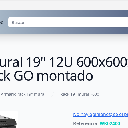
og
mural 19" 12U 600x6
ck GO montado
Armario rack 19" mural
Rack 19" mural F600
No hay opiniones; sé el p
Referencia
:
WK02400