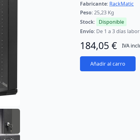
Fabricante
:
RackMatic
Peso
: 25,23 Kg
Stock
:
Disponible
Envío
: De 1 a 3 días labo
184,05 €
IVA inc
Añadir al carro