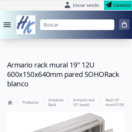
Iniciar sesión
Contacto
Armario rack mural 19'' 12U
600x150x640mm pared SOHORack
blanco
Armarios
Armario rack
Rack 19"
Productos
Rack
19" mural
mural F150
Home