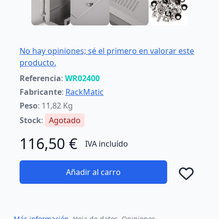
No hay opiniones; sé el primero en valorar este
producto.
Referencia
:
WR02400
Fabricante
:
RackMatic
Peso
: 11,82 Kg
Stock
:
Agotado
116,50 €
IVA incluído
Añadir al carro
Añad
Más información
Hoja de datos
Opiniones