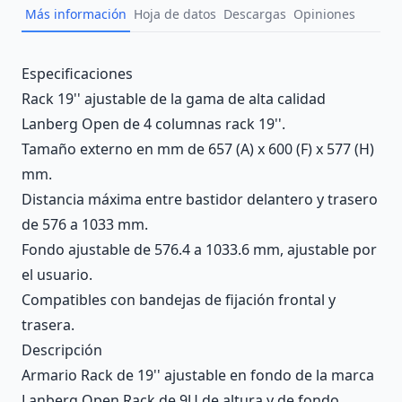
Más información
Hoja de datos
Descargas
Opiniones
Description
Especificaciones
Rack 19'' ajustable de la gama de alta calidad
Lanberg Open de 4 columnas rack 19''.
Tamaño externo en mm de 657 (A) x 600 (F) x 577 (H)
mm.
Distancia máxima entre bastidor delantero y trasero
de 576 a 1033 mm.
Fondo ajustable de 576.4 a 1033.6 mm, ajustable por
el usuario.
Compatibles con bandejas de fijación frontal y
trasera.
Descripción
Armario Rack de 19'' ajustable en fondo de la marca
Lanberg Open Rack de 9U de altura y de fondo