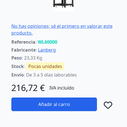
No hay opiniones; sé el primero en valorar este
producto.
Referencia
:
WL60000
Fabricante
:
Lanberg
Peso
: 23,33 Kg
Stock
:
Pocas unidades
Envío
: De 3 a 5 días laborables
216,72 €
IVA incluído
Añadir al carro
Añad