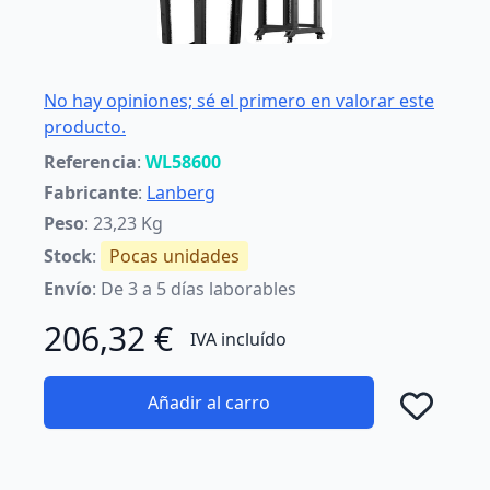
No hay opiniones; sé el primero en valorar este
producto.
Referencia
:
WL58600
Fabricante
:
Lanberg
Peso
: 23,23 Kg
Stock
:
Pocas unidades
Envío
: De 3 a 5 días laborables
206,32 €
IVA incluído
Añadir al carro
Añad