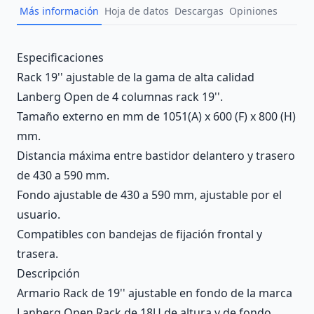
Más información
Hoja de datos
Descargas
Opiniones
Description
Especificaciones
Rack 19'' ajustable de la gama de alta calidad
Lanberg Open de 4 columnas rack 19''.
Tamaño externo en mm de 1051(A) x 600 (F) x 800 (H)
mm.
Distancia máxima entre bastidor delantero y trasero
de 430 a 590 mm.
Fondo ajustable de 430 a 590 mm, ajustable por el
usuario.
Compatibles con bandejas de fijación frontal y
trasera.
Descripción
Armario Rack de 19'' ajustable en fondo de la marca
Lanberg Open Rack de 18U de altura y de fondo