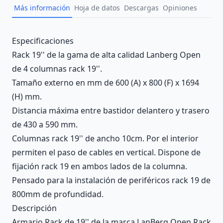
Más información
Hoja de datos
Descargas
Opiniones
Description
Especificaciones
Rack 19'' de la gama de alta calidad Lanberg Open
de 4 columnas rack 19''.
Tamaño externo en mm de 600 (A) x 800 (F) x 1694
(H) mm.
Distancia máxima entre bastidor delantero y trasero
de 430 a 590 mm.
Columnas rack 19'' de ancho 10cm. Por el interior
permiten el paso de cables en vertical. Dispone de
fijación rack 19 en ambos lados de la columna.
Pensado para la instalación de periféricos rack 19 de
800mm de profundidad.
Descripción
Armario Rack de 19'' de la marca LanBerg Open Rack