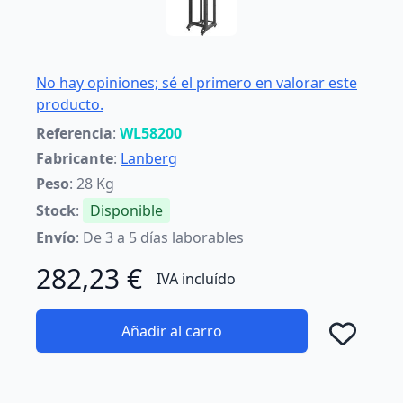
No hay opiniones; sé el primero en valorar este
producto.
Referencia
:
WL58200
Fabricante
:
Lanberg
Peso
: 28 Kg
Stock
:
Disponible
Envío
: De 3 a 5 días laborables
282,23 €
IVA incluído
Añadir al carro
Añad