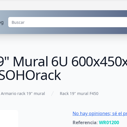
og
9" Mural 6U 600x45
 SOHOrack
Armario rack 19" mural
Rack 19" mural F450
No hay opiniones; sé el p
Referencia
:
WR01200