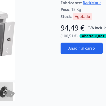
Fabricante
:
RackMatic
Peso
: 15 Kg
Stock
:
Agotado
94,49 €
IVA incluí
(100,51 €)
Ahorro: 6,02 €
Añadir al carro