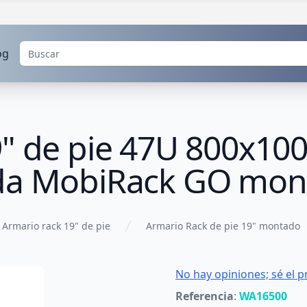
og
9" de pie 47U 800x
ada MobiRack GO mon
Armario rack 19" de pie
Armario Rack de pie 19" montado
No hay opiniones; sé el p
Referencia
:
WA16500