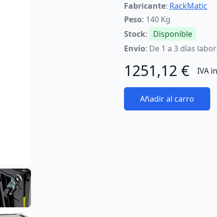
Fabricante
:
RackMatic
Peso
: 140 Kg
Stock
:
Disponible
Envío
: De 1 a 3 días labo
1251,12 €
IVA i
Añadir al carro