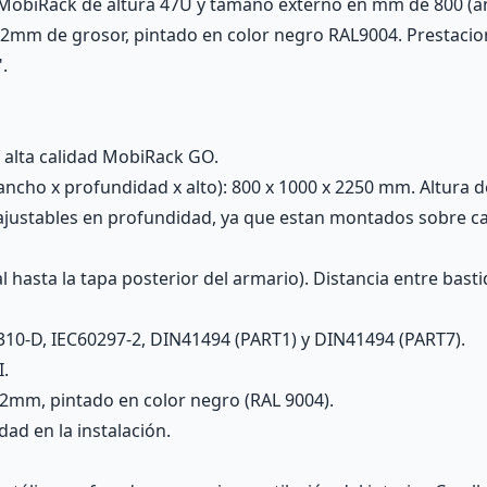
MobiRack de altura 47U y tamaño externo en mm de 800 (anc
 2mm de grosor, pintado en color negro RAL9004. Prestacio
.
 alta calidad MobiRack GO.
ncho x profundidad x alto): 800 x 1000 x 2250 mm. Altura d
 ajustables en profundidad, ya que estan montados sobre c
 hasta la tapa posterior del armario). Distancia entre bast
310-D, IEC60297-2, DIN41494 (PART1) y DIN41494 (PART7).
I.
2mm, pintado en color negro (RAL 9004).
d en la instalación.