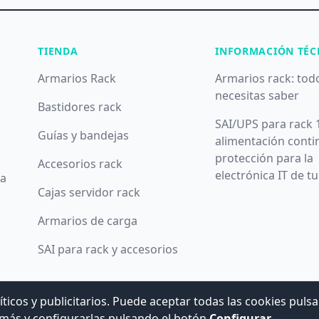
TIENDA
INFORMACIÓN TÉC
Armarios Rack
Armarios rack: tod
necesitas saber
Bastidores rack
SAI/UPS para rack 
Guías y bandejas
alimentación conti
protección para la
Accesorios rack
electrónica IT de t
da
Cajas servidor rack
Armarios de carga
SAI para rack y accesorios
íticos y publicitarios. Puede aceptar todas las cookies puls
© 2008 -
2026
Hogar Digital e Inmótica Ingenieros, S.L.
más y configurarlas pulsando el botón
Configurar
.