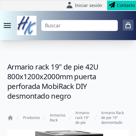
Iniciar sesión
Contacto
Armario rack 19" de pie 42U
800x1200x2000mm puerta
perforada MobiRack DIY
desmontado negro
Armario
Armario Rack
Armarios
Productos
rack 19"
de pie 19"
Rack
de pie
desmontado
Home