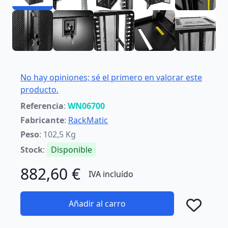
No hay opiniones; sé el primero en valorar este
producto.
Referencia
:
WN06700
Fabricante
:
RackMatic
Peso
: 102,5 Kg
Stock
:
Disponible
882,60 €
IVA incluído
Añadir al carro
Añad