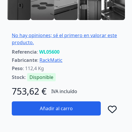
No hay opiniones; sé el primero en valorar este
producto.
Referencia
:
WL05600
Fabricante
:
RackMatic
Peso
: 112,4 Kg
Stock
:
Disponible
753,62 €
IVA incluído
Añadir al carro
Añad