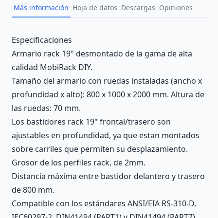
Más información
Hoja de datos
Descargas
Opiniones
Description
Especificaciones
Armario rack 19" desmontado de la gama de alta
calidad MobiRack DIY.
Tamaño del armario con ruedas instaladas (ancho x
profundidad x alto): 800 x 1000 x 2000 mm. Altura de
las ruedas: 70 mm.
Los bastidores rack 19" frontal/trasero son
ajustables en profundidad, ya que estan montados
sobre carriles que permiten su desplazamiento.
Grosor de los perfiles rack, de 2mm.
Distancia máxima entre bastidor delantero y trasero
de 800 mm.
Compatible con los estándares ANSI/EIA RS-310-D,
IEC60297-2, DIN41494 (PART1) y DIN41494 (PART7).