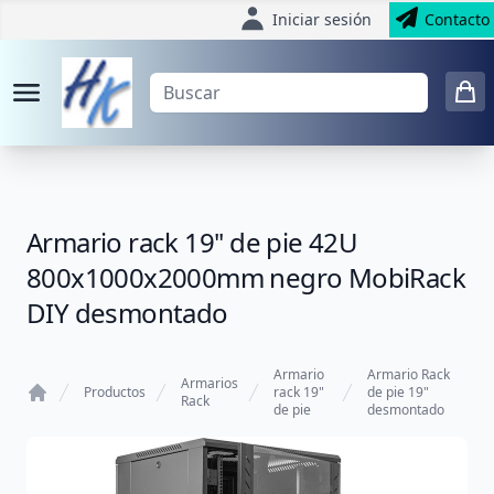
Iniciar sesión
Contacto
Armario rack 19'' de pie 42U
800x1000x2000mm negro MobiRack
DIY desmontado
Armario
Armario Rack
Armarios
Productos
rack 19"
de pie 19"
Rack
de pie
desmontado
Home