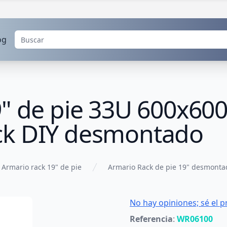
og
9" de pie 33U 600x
ck DIY desmontado
Armario rack 19" de pie
Armario Rack de pie 19" desmonta
No hay opiniones; sé el p
Referencia
:
WR06100