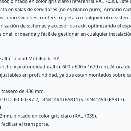
or, pintado en color gris claro (referencia RAL 7035). Este
ecta en salas de servidores (no es blanco puro). Armario r
tivos como switches, routers, regletas o cualquier otro sist
nización de sistemas y accesorios rack, optimizando el esp
ional, ordeanda y fácil de gestionar en cualquier instalaci
alta calidad MobiRack DIY.
ncho x profundidad x alto): 600 x 600 x 1670 mm. Altura de
 ajustables en profundidad, ya que estan montados sobre c
y trasero de 430 mm.
310-D, IEC60297-2, DIN41494 (PART1) y DIN41494 (PART7).
I.
mm, pintado en color gris claro (RAL 7035).
acilitar el transporte.