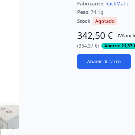
Fabricante
:
RackMatic
Peso
: 74 Kg
Stock
:
Agotado
342,50 €
IVA inc
(364,37 €)
Ahorro: 21,87 
Añadir al carro