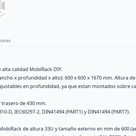
iones
alta calidad MobiRack DIY.
ncho x profundidad x alto): 600 x 600 x 1670 mm. Altura de
 ajustables en profundidad, ya que estan montados sobre c
y trasero de 430 mm.
310-D, IEC60297-2, DIN41494 (PART1) y DIN41494 (PART7).
MobiRack de altura 33U y tamaño externo en mm de 600 (anch