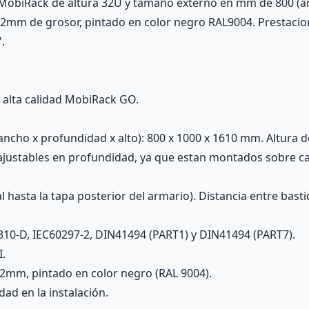
MobiRack de altura 32U y tamaño externo en mm de 800 (anc
 2mm de grosor, pintado en color negro RAL9004. Prestacio
.
 alta calidad MobiRack GO.
ncho x profundidad x alto): 800 x 1000 x 1610 mm. Altura d
 ajustables en profundidad, ya que estan montados sobre c
 hasta la tapa posterior del armario). Distancia entre bast
310-D, IEC60297-2, DIN41494 (PART1) y DIN41494 (PART7).
I.
2mm, pintado en color negro (RAL 9004).
d en la instalación.