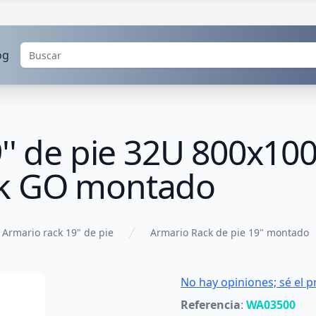
og
9'' de pie 32U 800x
k GO montado
Armario rack 19" de pie
Armario Rack de pie 19" montado
No hay opiniones; sé el p
Referencia
:
WA03500