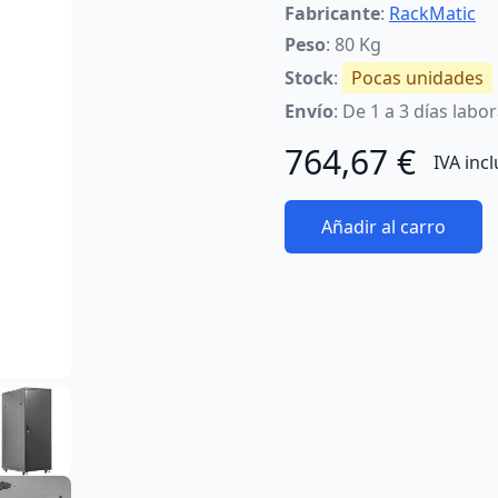
Fabricante
:
RackMatic
Peso
: 80 Kg
Stock
:
Pocas unidades
Envío
: De 1 a 3 días labo
764,67 €
IVA inc
Añadir al carro