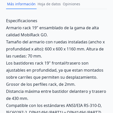
Más información
Hoja de datos
Opiniones
Description
Especificaciones
Armario rack 19" ensamblado de la gama de alta
calidad MobiRack GO.
Tamaño del armario con ruedas instaladas (ancho x
profundidad x alto): 600 x 600 x 1160 mm. Altura de
las ruedas: 70 mm.
Los bastidores rack 19" frontal/trasero son
ajustables en profundidad, ya que estan montados
sobre carriles que permiten su desplazamiento.
Grosor de los perfiles rack, de 2mm.
Distancia máxima entre bastidor delantero y trasero
de 430 mm.
Compatible con los estándares ANSI/EIA RS-310-D,
IEC60297-2, DIN41494 (PART1) y DIN41494 (PART7).