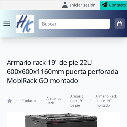
Iniciar sesión
Contacto
Armario rack 19" de pie 22U
600x600x1160mm puerta perforada
MobiRack GO montado
Armario
Armario Rack
Armarios
Productos
rack 19"
de pie 19"
Rack
de pie
montado
Home