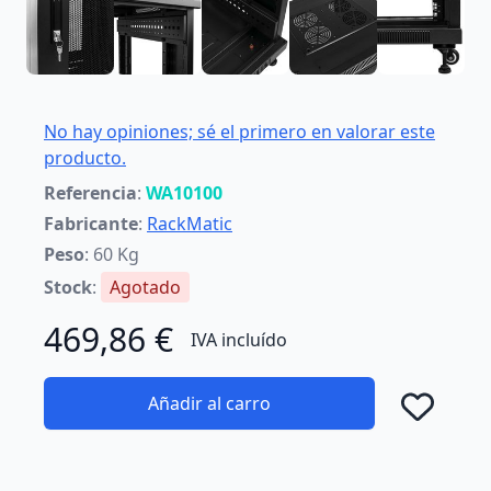
No hay opiniones; sé el primero en valorar este
producto.
Referencia
:
WA10100
Fabricante
:
RackMatic
Peso
: 60 Kg
Stock
:
Agotado
469,86 €
IVA incluído
Añadir al carro
Añad