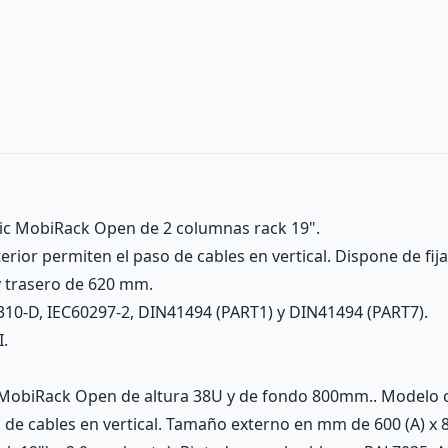
tic MobiRack Open de 2 columnas rack 19".
rior permiten el paso de cables en vertical. Dispone de fi
y trasero de 620 mm.
310-D, IEC60297-2, DIN41494 (PART1) y DIN41494 (PART7).
I.
 MobiRack Open de altura 38U y de fondo 800mm.. Modelo 
de cables en vertical. Tamaño externo en mm de 600 (A) x 80