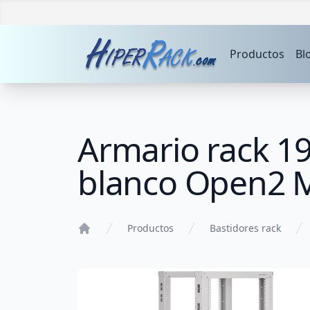
Productos
Bl
Armario rack 1
blanco Open2 
Productos
Bastidores rack
Home