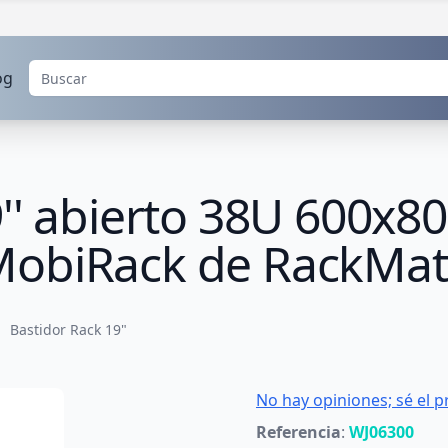
og
9'' abierto 38U 600
MobiRack de RackMat
Bastidor Rack 19"
No hay opiniones; sé el p
Referencia
:
WJ06300