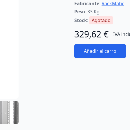
Fabricante
:
RackMatic
Peso
: 33 Kg
Stock
:
Agotado
329,62 €
IVA inc
Añadir al carro