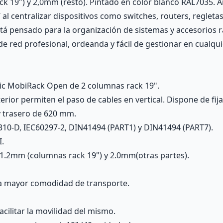
k 19") y 2,0mm (resto). Pintado en color blanco RAL7035. 
al centralizar dispositivos como switches, routers, reglet
tá pensado para la organización de sistemas y accesorios 
e red profesional, ordeanda y fácil de gestionar en cualqu
tic MobiRack Open de 2 columnas rack 19".
rior permiten el paso de cables en vertical. Dispone de fi
y trasero de 620 mm.
310-D, IEC60297-2, DIN41494 (PART1) y DIN41494 (PART7).
I.
1.2mm (columnas rack 19") y 2.0mm(otras partes).
ra mayor comodidad de transporte.
acilitar la movilidad del mismo.