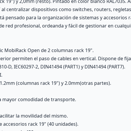
k 19") y 2,0mm (resto). Pintado en color blanco RAL7035. 
al centralizar dispositivos como switches, routers, reglet
tá pensado para la organización de sistemas y accesorios 
e red profesional, ordeanda y fácil de gestionar en cualqu
tic MobiRack Open de 2 columnas rack 19".
rior permiten el paso de cables en vertical. Dispone de fi
310-D, IEC60297-2, DIN41494 (PART1) y DIN41494 (PART7).
I.
1.2mm (columnas rack 19") y 2.0mm(otras partes).
ra mayor comodidad de transporte.
acilitar la movilidad del mismo.
de accesorios rack 19" (40 unidades).