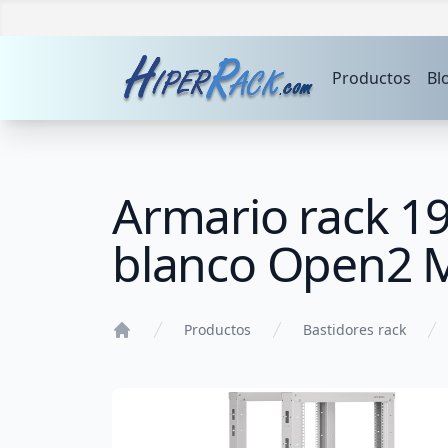
Productos
Bl
Armario rack 1
blanco Open2 
Productos
Bastidores rack
Home