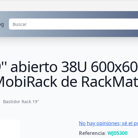
og
9'' abierto 38U 600
MobiRack de RackMat
Bastidor Rack 19"
No hay opiniones; sé el p
Referencia
:
WJ05300