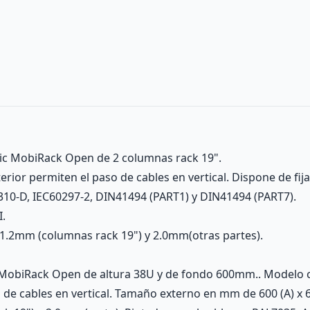
tic MobiRack Open de 2 columnas rack 19".
rior permiten el paso de cables en vertical. Dispone de fi
310-D, IEC60297-2, DIN41494 (PART1) y DIN41494 (PART7).
I.
1.2mm (columnas rack 19") y 2.0mm(otras partes).
 MobiRack Open de altura 38U y de fondo 600mm.. Modelo 
de cables en vertical. Tamaño externo en mm de 600 (A) x 60